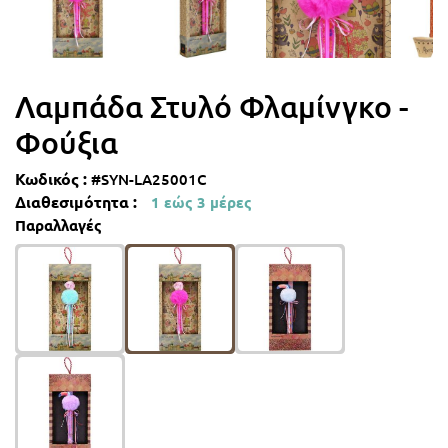
Λαμπάδες με μονόκερους
Λαμπάδες με πριγκίπισσες
Λαμπάδα Στυλό Φλαμίνγκο -
Φούξια
Λαμπάδες goth
Κωδικός :
#SYN-LA25001C
Διαθεσιμότητα :
1 εώς 3 μέρες
Λαμπάδες αθλήματα
Παραλλαγές
Λαμπάδες με αυτοκίνητα
Λαμπάδες Ρετρό
Λαμπάδες με αεροπλάνα
Λαμπάδες με πειρατές