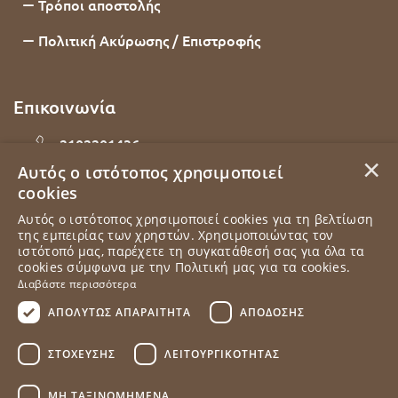
Τρόποι αποστολής
Πολιτική Ακύρωσης / Επιστροφής
Επικοινωνία
2102201436
×
Αυτός ο ιστότοπος χρησιμοποιεί
Εθνάρχου Μακαρίου 92, Δάφνη, 17234, Αττική
cookies
Αυτός ο ιστότοπος χρησιμοποιεί cookies για τη βελτίωση
info@elampada.gr
της εμπειρίας των χρηστών. Χρησιμοποιώντας τον
ιστότοπό μας, παρέχετε τη συγκατάθεσή σας για όλα τα
cookies σύμφωνα με την Πολιτική μας για τα cookies.
Δευτέρα - Παρασκευή 10:00 - 18:00
Διαβάστε περισσότερα
ΑΠΟΛΎΤΩΣ ΑΠΑΡΑΊΤΗΤΑ
ΑΠΌΔΟΣΗΣ
ΣΤΌΧΕΥΣΗΣ
ΛΕΙΤΟΥΡΓΙΚΌΤΗΤΑΣ
ΜΗ ΤΑΞΙΝΟΜΗΜΈΝΑ