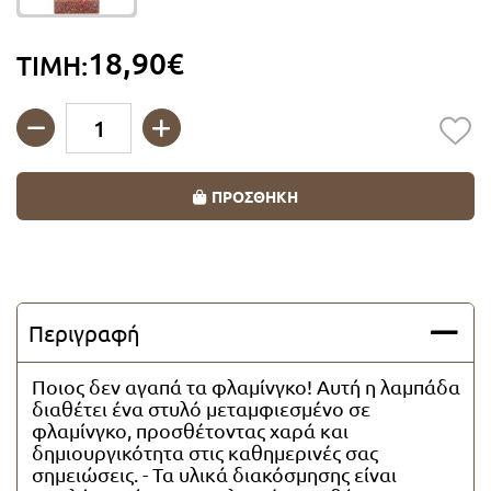
Λαμπάδες Super Ήρωες
18,90€
ΤΙΜΗ:
Λαμπάδες για ζευγάρια
Λαμπάδες Vintage
Ποσότητα
ΠΡΟΣΘΗΚΗ
Λαμπάδες με καρδιές
Λαμπάδες με πορσελάνη
Περιγραφή
Λαμπάδες Οικολογικές
Ποιος δεν αγαπά τα φλαμίνγκο! Αυτή η λαμπάδα
Λαμπάδες Θαλασσινά θέματα
διαθέτει ένα στυλό μεταμφιεσμένο σε
φλαμίνγκο, προσθέτοντας χαρά και
δημιουργικότητα στις καθημερινές σας
Λαμπάδες με μπρελόκ
σημειώσεις. - Τα υλικά διακόσμησης είναι