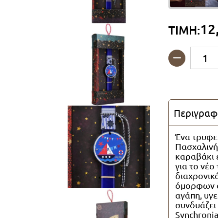
12
ΤΙΜΗ:
Ποσότητα
Περιγραφ
Ένα τρυφερ
Πασχαλινή
καραβάκι 
για το νέο
διαχρονικ
όμορφων ο
αγάπη, υγε
συνδυάζει 
Synchroni