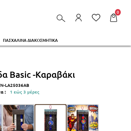
0
ΠΑΣΧΑΛΙΝΑ ΔΙΑΚΟΣΜΗΤΙΚΑ
α Basic -Καραβάκι
YN-LA25036AB
α :
1 εώς 3 μέρες