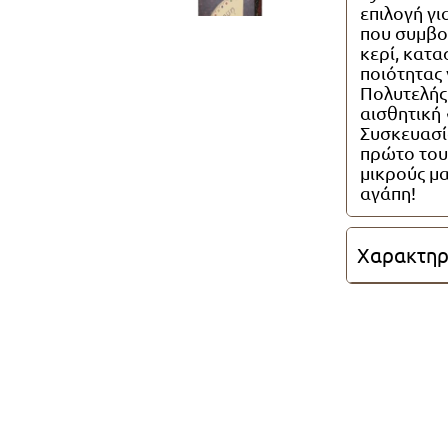
επιλογή γι
που συμβολ
κερί, κατ
ποιότητας 
Πολυτελής
αισθητική 
Συσκευασία
πρώτο του 
μικρούς μα
αγάπη!
Χαρακτηρ