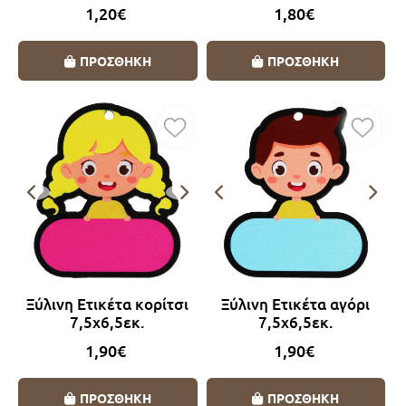
1,20€
1,80€
Λαμπάδες Super Ήρωες
ΠΡΟΣΘΗΚΗ
ΠΡΟΣΘΗΚΗ
Λαμπάδες για ζευγάρια
Λαμπάδες Vintage
Λαμπάδες με καρδιές
Λαμπάδες με πορσελάνη
Λαμπάδες Οικολογικές
Ξύλινη Ετικέτα κορίτσι
Ξύλινη Ετικέτα αγόρι
7,5x6,5εκ.
7,5x6,5εκ.
Λαμπάδες Θαλασσινά θέματα
1,90€
1,90€
Λαμπάδες με μπρελόκ
ΠΡΟΣΘΗΚΗ
ΠΡΟΣΘΗΚΗ