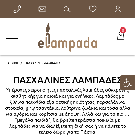
ΕΠΙΣΤΡΟΦΗ
0
Λαμπάδες Harry Potter
Λαμπάδες Friends
ΑΡΧΙΚΗ
ΠΑΣΧΑΛΙΝΕΣ ΛΑΜΠΑΔΕΣ
Λαμπάδες Wednesday
ΠΑΣΧΑΛΙΝΕΣ ΛΑΜΠΑΔΕΣ
Λαμπάδες Frida Kahlo
Υπέροχες χειροποίητες πασχαλινές λαμπάδες σύγχρονης
αισθητικής για παιδιά και για ενήλικες! Λαμπάδες με
Λαμπάδες με ζώα
ξύλινα παιχνίδια εξαιρετικής ποιότητας, πορσελάνινα
στοιχεία, girly τσαντάκια, λούτρινα ζωάκια και τόσα άλλα
για αγόρια και κορίτσια με άποψη! Αλλά και για τα πιο …
Λαμπάδες με σκυλάκια
“μεγάλα παιδιά”, θα βρείτε τεράστια ποικιλία με
λαμπάδες για να διαλέξετε τη δική σας ή να κάνετε το
Λαμπάδες με γάτες
τέλειο δώρο για το Πάσχα!