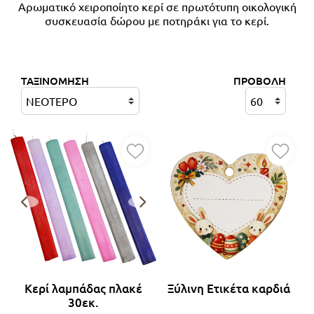
Αρωματικό χειροποίητο κερί σε πρωτότυπη οικολογική
συσκευασία δώρου με ποτηράκι για το κερί.
Λαμπάδες με μονόκερους
Λαμπάδες με πριγκίπισσες
ΤΑΞΙΝΟΜΗΣΗ
ΠΡΟΒΟΛΗ
Λαμπάδες goth
Λαμπάδες αθλήματα
Λαμπάδες με αυτοκίνητα
Λαμπάδες Ρετρό
Λαμπάδες με αεροπλάνα
Κερί λαμπάδας πλακέ
Ξύλινη Ετικέτα καρδιά
Λαμπάδες με πειρατές
30εκ.