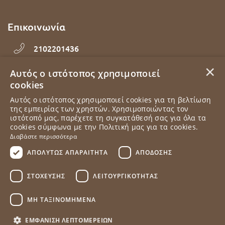
Επικοινωνία
2102201436
×
Εθνάρχου Μακαρίου 92, Δάφνη, 17234, Αττική
Αυτός ο ιστότοπος χρησιμοποιεί
cookies
info@elampada.gr
Αυτός ο ιστότοπος χρησιμοποιεί cookies για τη βελτίωση
της εμπειρίας των χρηστών. Χρησιμοποιώντας τον
ιστότοπό μας, παρέχετε τη συγκατάθεσή σας για όλα τα
Δευτέρα - Παρασκευή 10:00 - 18:00
cookies σύμφωνα με την Πολιτική μας για τα cookies.
Διαβάστε περισσότερα
ΑΠΟΛΎΤΩΣ ΑΠΑΡΑΊΤΗΤΑ
ΑΠΌΔΟΣΗΣ
ΣΤΌΧΕΥΣΗΣ
ΛΕΙΤΟΥΡΓΙΚΌΤΗΤΑΣ
ΜΗ ΤΑΞΙΝΟΜΗΜΈΝΑ
ΕΜΦΆΝΙΣΗ ΛΕΠΤΟΜΕΡΕΙΏΝ