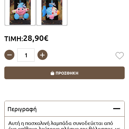
Λαμπάδες Super Ήρωες
Λαμπάδες για ζευγάρια
28,90€
ΤΙΜΗ:
Λαμπάδες Vintage
Λαμπάδες με καρδιές
Ποσότητα
Λαμπάδες με πορσελάνη
ΠΡΟΣΘΗΚΗ
Λαμπάδες Οικολογικές
Λαμπάδες Θαλασσινά θέματα
Περιγραφή
Λαμπάδες με μπρελόκ
Αυτή η πασχαλινή λαμπάδα συνοδεύεται από
ένα απίθανο λούτρινο πλάσμα της θάλασσας, με