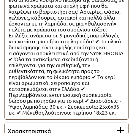
φωτεινά χρώματα και απαλή υφή που θα
Όλες οι λαμπάδες
λατρέψει το βαφτιστήρι σας! Αστερίες, ψάρια,
χελώνες, κάβουρες, αστακοί και πολλά άλλα
έρχονται με τη λαμπάδα, σε μια «θαλασσινή»
παλέτα με χρώματα του ουράνιου τόξου.
Επιλέξτε ανάμεσα σε 9 μοναδικές παραλλαγές
και χαρίστε μια αξέχαστη λαμπάδα! ✔ Τα υλικά
διακόσμησης είναι υψηλής ποιότητας και
εισάγονται αποκλειστικά από την SYNCHRONIA
✔ Όλα τα αντικείμενα σχεδιάζονται ή
επιλέγονται για την αισθητική, την
αυθεντικότητα, τη φιλικότητα προς το
περιβάλλον και το δίκαιο εμπόριο ✔ Το κερί
είναι αρωματικό, χειροποίητο και
κατασκευάζεται στην Ελλάδα ✔
Περιλαμβάνεται εντυπωσιακή συσκευασία
δώρου με ποτηράκι για το κερί ✔ Διαστάσεις: ◦
Ύψος λαμπάδας: 30 εκ. ◦ Συσκευασία: 25x6x35
εκ. ✔ Μέγεθος λούτρινου: περίπου 18x23 εκ.
Χαρακτηριστικά