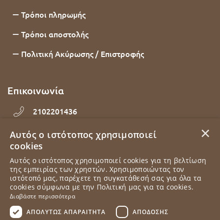
Τρόποι πληρωμής
Τρόποι αποστολής
Πολιτική Ακύρωσης / Επιστροφής
Επικοινωνία
2102201436
×
Αυτός ο ιστότοπος χρησιμοποιεί
Εθνάρχου Μακαρίου 92, Δάφνη, 17234, Αττική
cookies
info@elampada.gr
Αυτός ο ιστότοπος χρησιμοποιεί cookies για τη βελτίωση
της εμπειρίας των χρηστών. Χρησιμοποιώντας τον
ιστότοπό μας, παρέχετε τη συγκατάθεσή σας για όλα τα
Δευτέρα - Παρασκευή 10:00 - 18:00
cookies σύμφωνα με την Πολιτική μας για τα cookies.
Διαβάστε περισσότερα
ΑΠΟΛΎΤΩΣ ΑΠΑΡΑΊΤΗΤΑ
ΑΠΌΔΟΣΗΣ