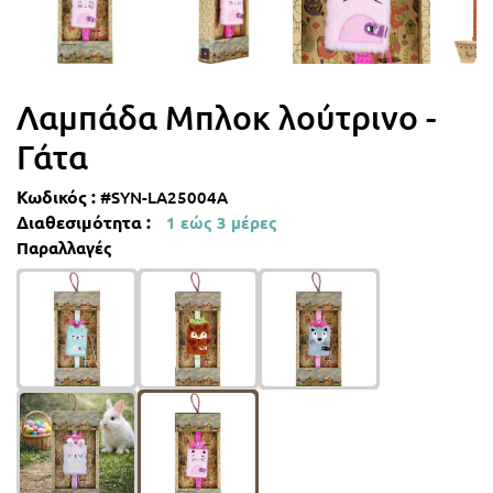
Λαμπάδες με μονόκερους
Λαμπάδες με πριγκίπισσες
Λαμπάδα Μπλοκ λούτρινο -
Γάτα
Λαμπάδες goth
Κωδικός :
#SYN-LA25004A
Διαθεσιμότητα :
1 εώς 3 μέρες
Λαμπάδες αθλήματα
Παραλλαγές
Λαμπάδες με αυτοκίνητα
Λαμπάδες Ρετρό
Λαμπάδες με αεροπλάνα
Λαμπάδες με πειρατές