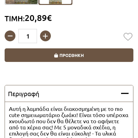
Λαμπάδες Super Ήρωες
20,89€
ΤΙΜΗ:
Λαμπάδες για ζευγάρια
Λαμπάδες Vintage
Ποσότητα
ΠΡΟΣΘΗΚΗ
Λαμπάδες με καρδιές
Λαμπάδες με πορσελάνη
Περιγραφή
Λαμπάδες Οικολογικές
Αυτή η λαμπάδα είναι διακοσμημένη με το πιο
Λαμπάδες Θαλασσινά θέματα
cute σημειωματάριο ζωάκι! Είναι τόσο υπέροχα
χνουδωτό που δεν θα θέλετε να το αφήνετε
από τα χέρια σας! Με 5 μοναδικά σχέδια, η
Λαμπάδες με μπρελόκ
επιλογή σας δεν θα είναι εύκολη! - Τα υλικά