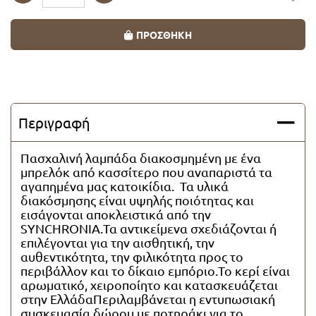
Ποσότητα
Λαμπάδες Super Ήρωες
ΠΡΟΣΘΗΚΗ
Λαμπάδες για ζευγάρια
Λαμπάδες Vintage
Περιγραφή
Λαμπάδες με καρδιές
Πασχαλινή λαμπάδα διακοσμημένη με ένα
μπρελόκ από κασσίτερο που αναπαριστά τα
Λαμπάδες με πορσελάνη
αγαπημένα μας κατοικίδια. Τα υλικά
διακόσμησης είναι υψηλής ποιότητας και
εισάγονται αποκλειστικά από την
Λαμπάδες Οικολογικές
SYNCHRONIA.Τα αντικείμενα σχεδιάζονται ή
επιλέγονται για την αισθητική, την
Λαμπάδες Θαλασσινά θέματα
αυθεντικότητα, την φιλικότητα προς το
περιβάλλον και το δίκαιο εμπόριο.Το κερί είναι
αρωματικό, χειροποίητο και κατασκευάζεται
Λαμπάδες με μπρελόκ
στην ΕλλάδαΠεριλαμβάνεται η εντυπωσιακή
συσκευασία δώρου με ποτηράκι για το