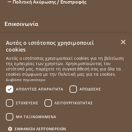
Πολιτική Ακύρωσης / Επιστροφής
Επικοινωνία
2102201436
×
Αυτός ο ιστότοπος χρησιμοποιεί
cookies
Εθνάρχου Μακαρίου 92, Δάφνη, 17234, Αττική
Αυτός ο ιστότοπος χρησιμοποιεί cookies για τη βελτίωση
info@elampada.gr
της εμπειρίας των χρηστών. Χρησιμοποιώντας τον
ιστότοπό μας, παρέχετε τη συγκατάθεσή σας για όλα τα
cookies σύμφωνα με την Πολιτική μας για τα cookies.
Δευτέρα - Παρασκευή 10:00 - 18:00
Διαβάστε περισσότερα
ΑΠΟΛΎΤΩΣ ΑΠΑΡΑΊΤΗΤΑ
ΑΠΌΔΟΣΗΣ
ΣΤΌΧΕΥΣΗΣ
ΛΕΙΤΟΥΡΓΙΚΌΤΗΤΑΣ
ΜΗ ΤΑΞΙΝΟΜΗΜΈΝΑ
ΕΜΦΆΝΙΣΗ ΛΕΠΤΟΜΕΡΕΙΏΝ