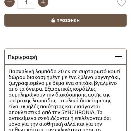
Λαμπάδες Super Ήρωες
Ποσότητα
ΠΡΟΣΘΗΚΗ
Λαμπάδες για ζευγάρια
Λαμπάδες Vintage
Περιγραφή
Λαμπάδες με καρδιές
Πασχαλινή λαμπάδα 20 εκ σε συρταρωτό κουτί
Λαμπάδες με πορσελάνη
δώρου διακοσμημένη με ένα ξύλινο μαγνητάκι,
ζωγραφισμένο με θέμα ένα σπιτάκι βγαλμένο
από τα όνειρα. Εξαιρετικές κορδέλες
Λαμπάδες Οικολογικές
συμπληρώνουν την διακόσμησης αυτής της
υπέροχης λαμπάδας. Τα υλικά διακόσμησης
Λαμπάδες Θαλασσινά θέματα
είναι υψηλής ποιότητας και εισάγονται
αποκλειστικά από την SYNCHRONIA. Τα
αντικείμενα σχεδιάζονται ή επιλέγονται όχι
Λαμπάδες με μπρελόκ
μόνο για την αισθητική αλλά και για την
αυθεντικότητα, την φιλικότητα προς το