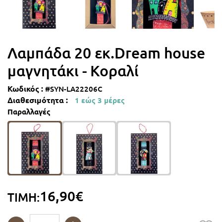
Λαμπάδες με μονόκερους
Λαμπάδες με πριγκίπισσες
Λαμπάδα 20 εκ.Dream house
μαγνητάκι - Κοραλί
Λαμπάδες goth
Κωδικός :
#SYN-LA22206C
Διαθεσιμότητα :
1 εώς 3 μέρες
Λαμπάδες αθλήματα
Παραλλαγές
Λαμπάδες με αυτοκίνητα
Λαμπάδες Ρετρό
Λαμπάδες με αεροπλάνα
16,90€
ΤΙΜΗ:
Λαμπάδες με πειρατές