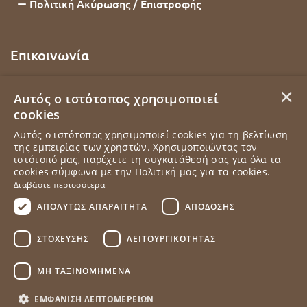
Πολιτική Ακύρωσης / Επιστροφής
Επικοινωνία
2102201436
×
Αυτός ο ιστότοπος χρησιμοποιεί
cookies
Εθνάρχου Μακαρίου 92, Δάφνη, 17234, Αττική
Αυτός ο ιστότοπος χρησιμοποιεί cookies για τη βελτίωση
της εμπειρίας των χρηστών. Χρησιμοποιώντας τον
info@elampada.gr
ιστότοπό μας, παρέχετε τη συγκατάθεσή σας για όλα τα
cookies σύμφωνα με την Πολιτική μας για τα cookies.
Δευτέρα - Παρασκευή 10:00 - 18:00
Διαβάστε περισσότερα
ΑΠΟΛΎΤΩΣ ΑΠΑΡΑΊΤΗΤΑ
ΑΠΌΔΟΣΗΣ
ΣΤΌΧΕΥΣΗΣ
ΛΕΙΤΟΥΡΓΙΚΌΤΗΤΑΣ
ΜΗ ΤΑΞΙΝΟΜΗΜΈΝΑ
ΕΜΦΆΝΙΣΗ ΛΕΠΤΟΜΕΡΕΙΏΝ